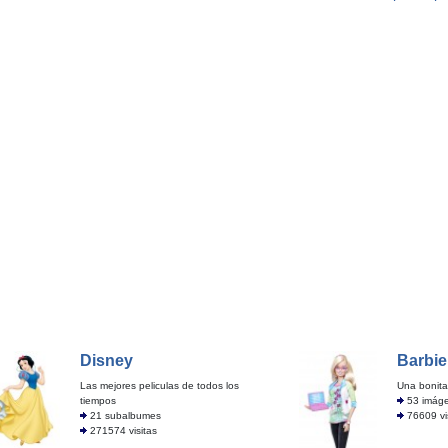
Disney
Barbie
Las mejores peliculas de todos los
Una bonita
tiempos
53 imág
21 subalbumes
76609 vi
271574 visitas