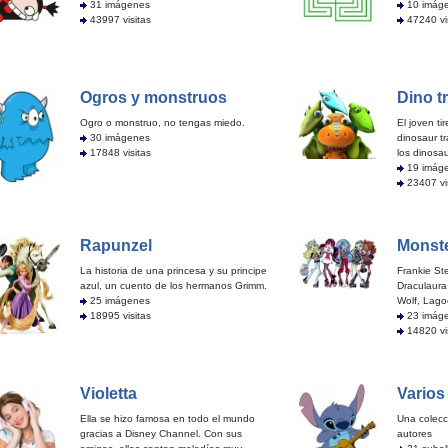
31 imágenes
10 imág
43997 visitas
47240 vi
Ogros y monstruos
Dino t
Ogro o monstruo, no tengas miedo.
El joven ti
30 imágenes
dinosaur t
17848 visitas
los dinosau
19 imág
23407 vi
Rapunzel
Monste
La historia de una princesa y su principe
Frankie Ste
azul, un cuento de los hermanos Grimm.
Draculaura
25 imágenes
Wolf, Lago
18995 visitas
23 imág
14820 vi
Violetta
Varios
Ella se hizo famosa en todo el mundo
Una colecc
gracias a Disney Channel. Con sus
autores