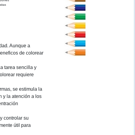
lbumes
sitas
edad. Aunque a
eneficos de colorear
a tarea sencilla y
colorear requiere
rmas, se estimula la
 y la atención a los
entración
y controlar su
mente útil para