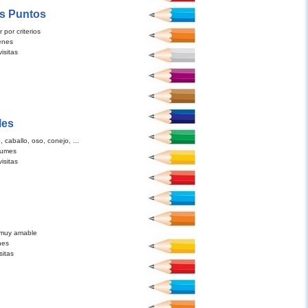
os Puntos
 por criterios
enes
isitas
les
, caballo, oso, conejo, ...
bumes
isitas
 muy amable
nes
sitas