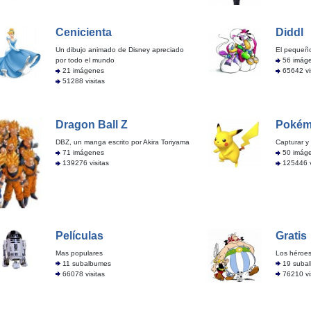
Cenicienta
Diddl
Un dibujo animado de Disney apreciado
El pequeño
por todo el mundo
56 imág
21 imágenes
65642 vi
51288 visitas
Dragon Ball Z
Poké
DBZ, un manga escrito por Akira Toriyama
Capturar y
71 imágenes
50 imág
139276 visitas
125446 v
Películas
Gratis
Mas populares
Los héroe
11 subalbumes
19 suba
66078 visitas
76210 vi