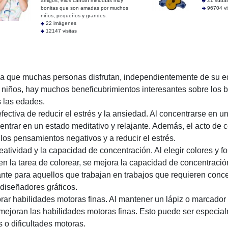
amigos, ellos cantan melodías muy
21 suba
bonitas que son amadas por muchos
96704 vi
niños, pequeños y grandes.
22 imágenes
12147 visitas
tica que muchas personas disfrutan, independientemente de su 
niños, hay muchos beneficubrimientos interesantes sobre los b
 las edades.
ectiva de reducir el estrés y la ansiedad. Al concentrarse en un
 entrar en un estado meditativo y relajante. Además, el acto de 
los pensamientos negativos y a reducir el estrés.
atividad y la capacidad de concentración. Al elegir colores y fo
 en la tarea de colorear, se mejora la capacidad de concentración
nte para aquellos que trabajan en trabajos que requieren conc
diseñadores gráficos.
r habilidades motoras finas. Al mantener un lápiz o marcador 
 mejoran las habilidades motoras finas. Esto puede ser especial
 o dificultades motoras.