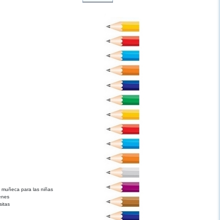
 muñeca para las niñas
enes
sitas