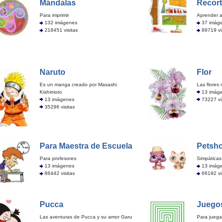
Mándalas
Recort
Para imprimir
Aprender a
132 imágenes
37 imág
218451 visitas
89719 vi
Naruto
Flor
Es un manga creado por Masashi
Las flores
Kishimoto
13 imág
13 imágenes
73227 vi
35296 visitas
Para Maestra de Escuela
Petsh
Para profesores
Simpáticas
13 imágenes
13 imág
86442 visitas
66192 vi
Pucca
Juegos
Las aventuras de Pucca y su amor Garu
Para juega