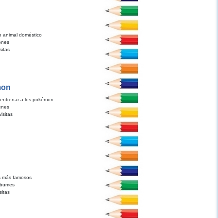
 animal doméstico
enes
sitas
mon
 entrenar a los pokémon
enes
isitas
s más famosos
lbumes
sitas