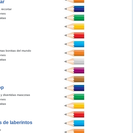
ar
 recortar
enes
sitas
 mas bonitas del mundo
enes
sitas
op
 y divertidas mascotas
enes
sitas
 de laberintos
r