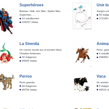
Superhéroes
Unir l
Batman, Hulk, Iron Man, Spider Man,
Juegos unir
Superman, ...
50 imág
14 subalbumes
272169 v
226257 visitas
La Sirenita
Anima
Un cuento escrito por el escritor Hans
Perro, gato
Christian Andersen
4 subal
32 imágenes
266959 v
49400 visitas
Perros
Vaca
Perro gratuito
Un animal
49 imágenes
5 imáge
48754 visitas
48510 vi