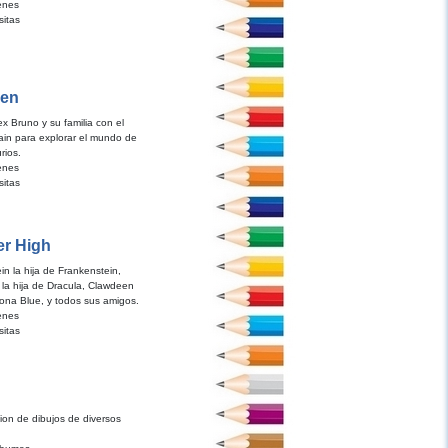
enes
sitas
ren
rex Bruno y su familia con el
rain para explorar el mundo de
rios.
enes
sitas
r High
in la hija de Frankenstein,
 la hija de Dracula, Clawdeen
ona Blue, y todos sus amigos.
enes
sitas
ion de dibujos de diversos