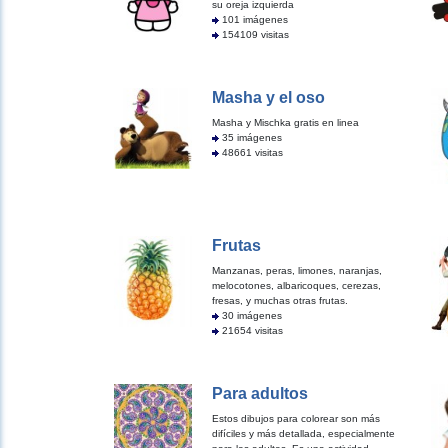
su oreja izquierda
101 imágenes
154109 visitas
Masha y el oso
Masha y Mischka gratis en linea
35 imágenes
48661 visitas
Frutas
Manzanas, peras, limones, naranjas,
melocotones, albaricoques, cerezas,
fresas, y muchas otras frutas.
30 imágenes
21654 visitas
Para adultos
Estos dibujos para colorear son más
difíciles y más detallada, especialmente