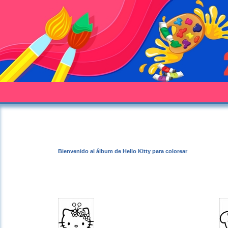
Bienvenido al álbum de Hello Kitty para colorear