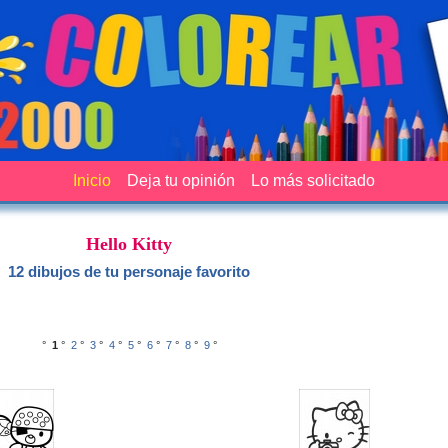
Inicio
Deja tu opinión
Lo más solicitado
Hello Kitty
12 dibujos de tu personaje favorito
°
1
°
2
°
3
°
4
°
5
°
6
°
7
°
8
°
9
°