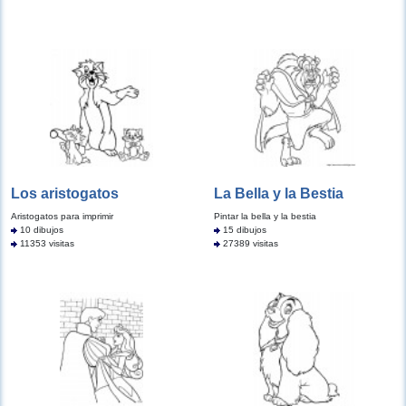
Los aristogatos
La Bella y la Bestia
Aristogatos para imprimir
Pintar la bella y la bestia
10 dibujos
15 dibujos
11353 visitas
27389 visitas