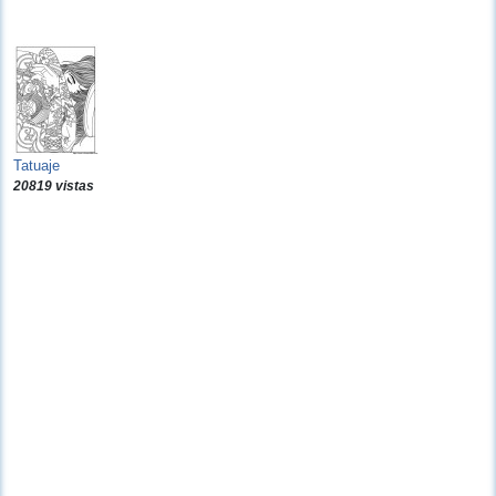
Tatuaje
20819 vistas