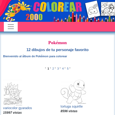
Pokémon
12 dibujos de tu personaje favorito
Bienvenido al álbum de Pokémon para colorear
°
1
°
2
°
3
°
4
°
5
°
tortuga squirtle
variocolor gyarados
8596 vistas
15997 vistas