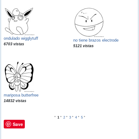
ondulado wigglytuff
no tiene brazos electrode
6703 vistas
5121 vistas
mariposa butterfree
14832 vistas
°
1
°
2
°
3
°
4
°
5
°
Save