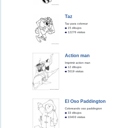
Taz
Taz para colorear
15 dibujos
12276 visitas
Action man
Imprimir action man
12 dibujos
5019 visitas
El Oso Paddington
Coloreando oso paddington
33 dibujos
10403 visitas