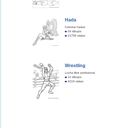
Hada
Colorear hadas
54 dibujos
21759 visitas
Wrestling
Lucha libre profesional
12 dibujos
4219 visitas