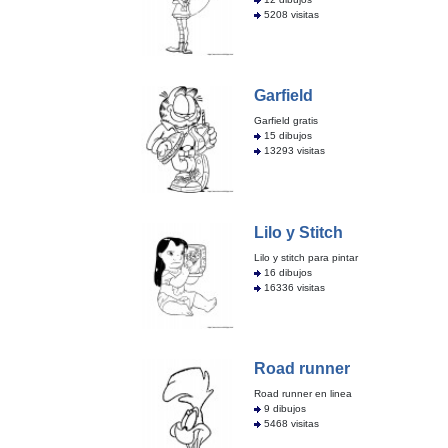
5208 visitas
Garfield
Garfield gratis
15 dibujos
13293 visitas
Lilo y Stitch
Lilo y stitch para pintar
16 dibujos
16336 visitas
Road runner
Road runner en linea
9 dibujos
5468 visitas