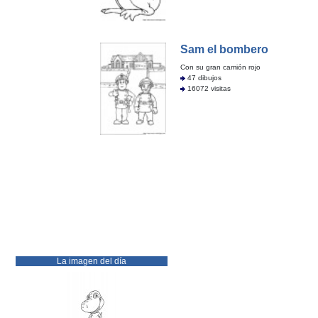
Sam el bombero
Con su gran camión rojo
47 dibujos
16072 visitas
La imagen del día