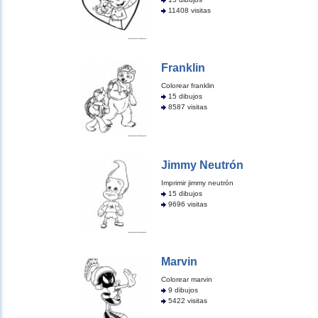
11408 visitas
Franklin
Colorear franklin
15 dibujos
8587 visitas
Jimmy Neutrón
Imprimir jimmy neutrón
15 dibujos
9696 visitas
Marvin
Colorear marvin
9 dibujos
5422 visitas