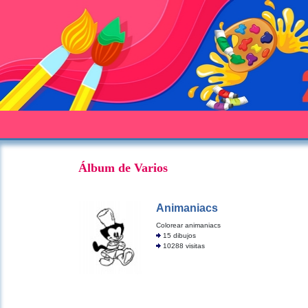
Álbum de Varios
Animaniacs
Colorear animaniacs
15 dibujos
10288 visitas