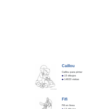
Caillou
Caillou para pintar
15 dibujos
14820 visitas
Fifi
Fifi en linea
12 dibujos