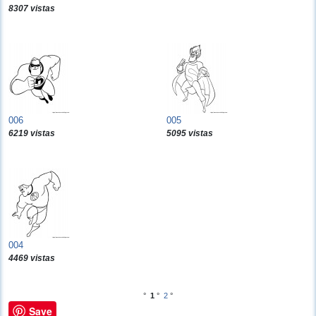
8307 vistas
006
005
6219 vistas
5095 vistas
004
4469 vistas
°
1
°
2
°
Save