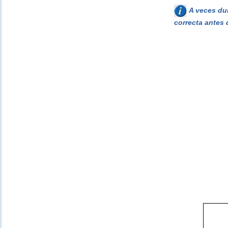
A veces dur
correcta antes 