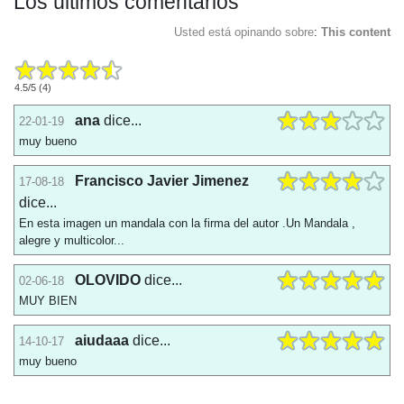
Los últimos comentarios
Usted está opinando sobre
:
This content
4.5
/
5
(
4
)
ana
dice...
22-01-19
muy bueno
Francisco Javier Jimenez
17-08-18
dice...
En esta imagen un mandala con la firma del autor .Un Mandala ,
alegre y multicolor...
OLOVIDO
dice...
02-06-18
MUY BIEN
aiudaaa
dice...
14-10-17
muy bueno