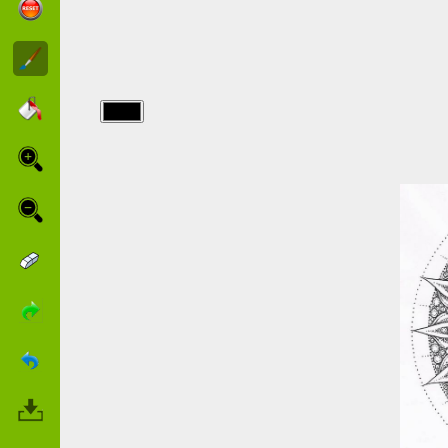
img/para_adultos/Un-
mandala-
para-
adulto.jpg