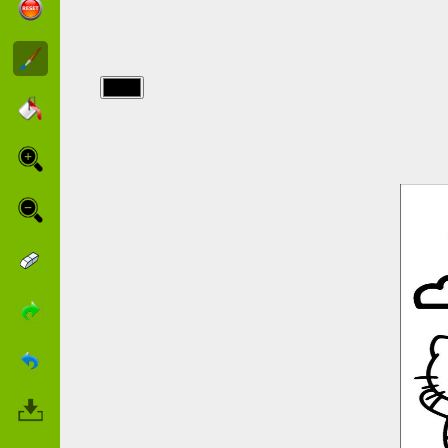
img/hello_kitty/Hello-
Kitty-y-su-
madre.jpg