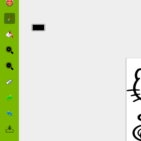
img/hello_kitty/Hello-
Kitty-en-un-
triciclo.jpg