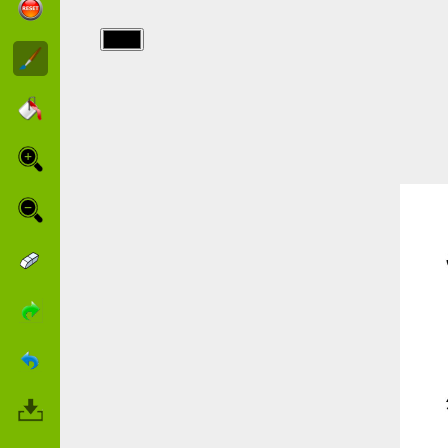
img/masques/murcielago.jpg