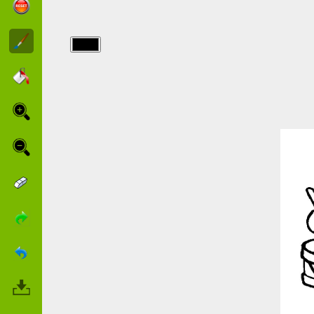
img/biblia/colorear-
biblia.jpg