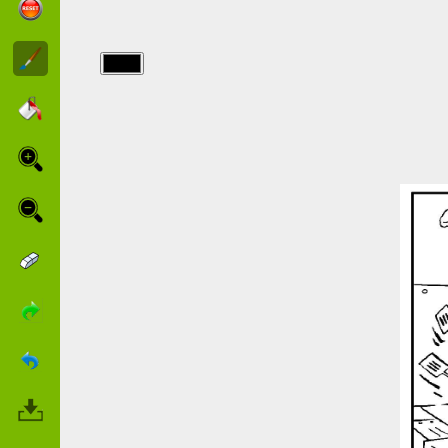
img/bob_eponge/bob-
esponja-2.jpg