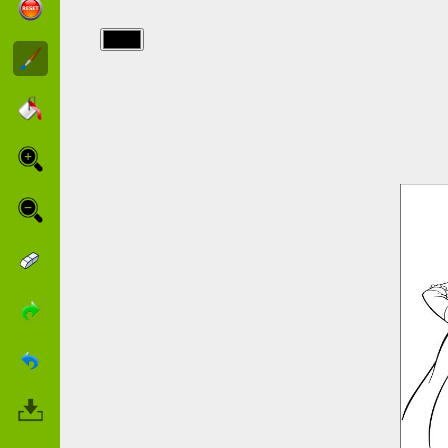
img/rapunzel/rapunzel1.jpg