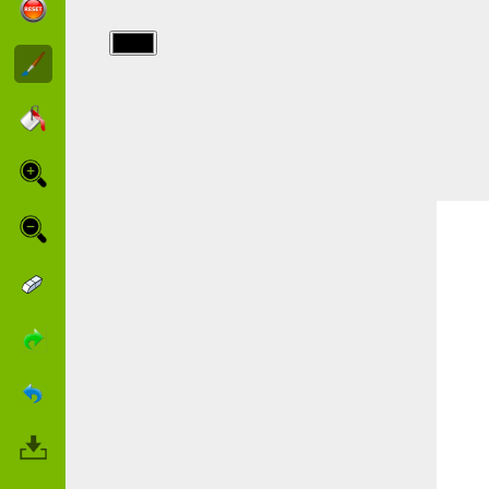
img/dino_tren/dinotren_bruno.jpg