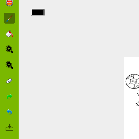
img/clifford/008.jpg