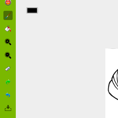
img/braceface/1_gif.jpg