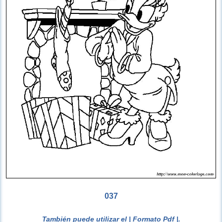
037
También puede utilizar el
| Formato Pdf |
.