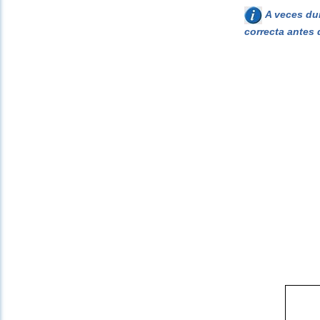
A veces dur
correcta antes 