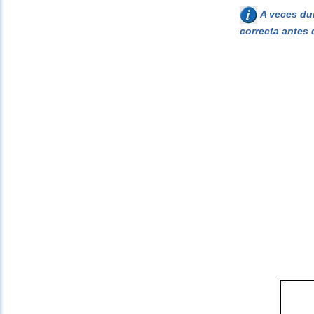
A veces dur
correcta antes 