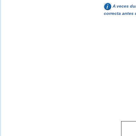
A veces dur
correcta antes 