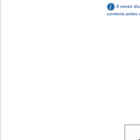
A veces dur
correcta antes 