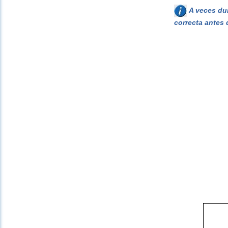
A veces dur
correcta antes 