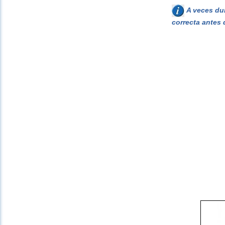
A veces dur
correcta antes 