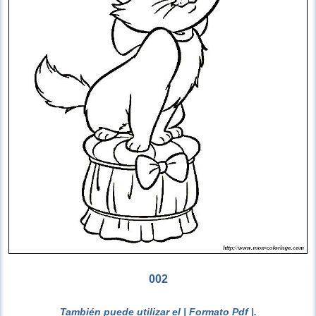
002
También puede utilizar el
| Formato Pdf |
.