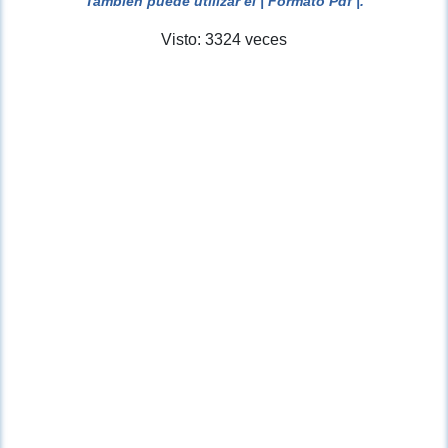
También puede utilizar el
| Formato Pdf |
.
Visto: 3324 veces