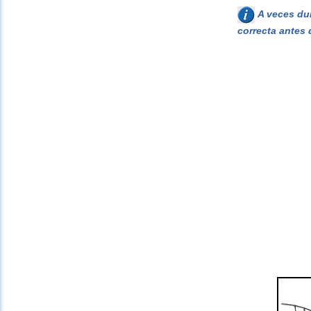
A veces dur
correcta antes 