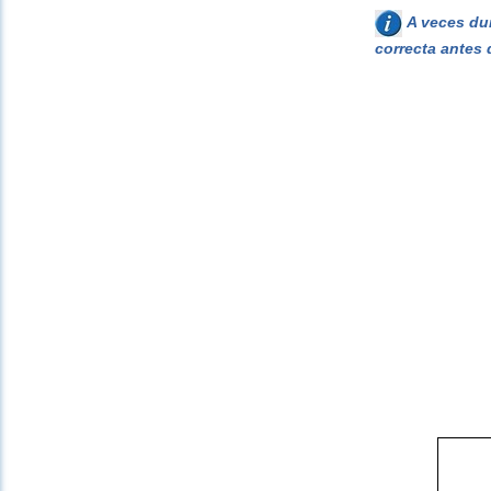
A veces dur
correcta antes 