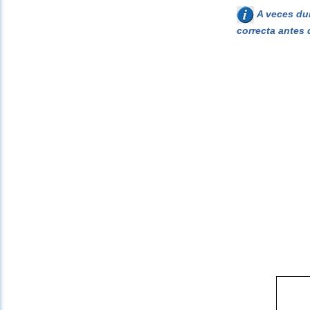
A veces dur
correcta antes 